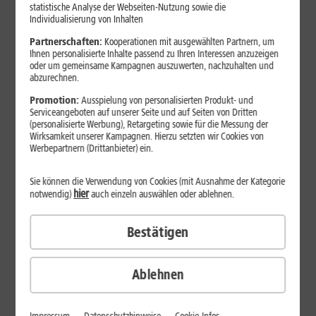
Jetzt unterbrechungsfrei ins sehr gute Netz wechseln.
statistische Analyse der Webseiten-Nutzung sowie die
Individualisierung von Inhalten
Ohne doppelte Kosten.*
Partnerschaften:
Kooperationen mit ausgewählten Partnern, um
Ihnen personalisierte Inhalte passend zu Ihren Interessen anzuzeigen
oder um gemeinsame Kampagnen auszuwerten, nachzuhalten und
abzurechnen.
Promotion:
Ausspielung von personalisierten Produkt- und
Serviceangeboten auf unserer Seite und auf Seiten von Dritten
(personalisierte Werbung), Retargeting sowie für die Messung der
Wirksamkeit unserer Kampagnen. Hierzu setzten wir Cookies von
Werbepartnern (Drittanbieter) ein.
Sie können die Verwendung von Cookies (mit Ausnahme der Kategorie
hier
notwendig)
auch einzeln auswählen oder ablehnen.
Bestätigen
29
,
99
€/Monat*
ab
dauerhaft
Ablehnen
Verfügbarkeit prüfen