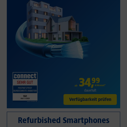
34
,
99
€/Monat*
ab
dauerhaft
Verfügbarkeit prüfen
Refurbished Smartphones