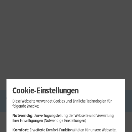
Cookie-Einstellungen
Diese Webseite verwendet Cookies und ähnliche Technologien für
DSL
Glasfaser
Internet
Handys
Mobilfunk-
Laptops
Tablets
folgende Zwecke:
Tarife
Notwendig:
Zurverfügungstellung der Webseite und Verwaltung
Ihrer Einwilligungen (Notwendige Einstellungen)
1&1 Internet
Komfort:
Erweiterte Komfort-Funktionalitäten für unsere Webseite,