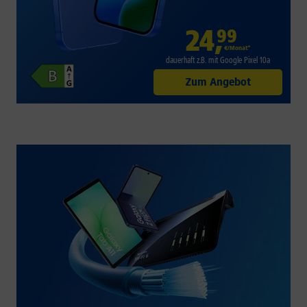
24
,
99
€/Monat*
dauerhaft z.B. mit Google Pixel 10a
Zum Angebot