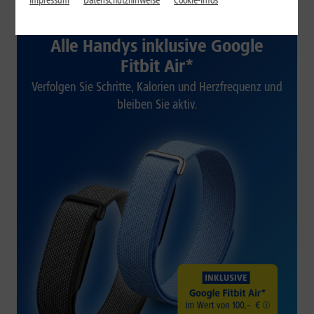
Impressum
Datenschutzhinweise
Cookie-Infos
1&1 SOMMER-SPECIAL
Alle Handys inklusive Google
Fitbit Air*
Verfolgen Sie Schritte, Kalorien und Herzfrequenz und
bleiben Sie aktiv.